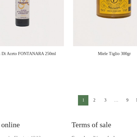
sa Di Aceto FONTANARA 250ml
Miele Tiglio 300gr
1
2
3
…
9
 online
Terms of sale