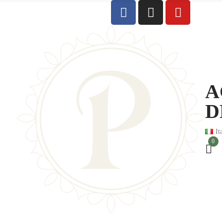
A
D
It
0