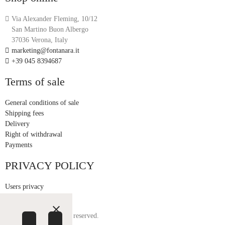
Via Alexander Fleming, 10/12
San Martino Buon Albergo
37036 Verona, Italy
marketing@fontanara.it
+39 045 8394687
Terms of sale
General conditions of sale
Shipping fees
Delivery
Right of withdrawal
Payments
PRIVACY POLICY
Users privacy
Customer privacy
close
© Fontanara. All rights reserved.