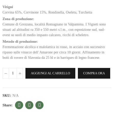
Vitigni
Corvina 65%, Corvinone 15%, Rondinella, Oseleta, Turchetta
Zona di produzione:
Comune di Grezzana, località Romagnano in Valpantena. I Vigneti sono
situati ad altitudini ra 350 e 550 metri s.l.m., con esposizione sud, sud-
ovest su suoli di medio impasto calcareo, ricchi di scheletro.
Metodo di produzione:
Fermentazione alcolica e malolattica in rosso, in acciaio con successivo
ripasso sulle vinacce dell’Amarone per circa 10 giorni. Affinamento in
botti di rovere di Slavonia da 25 hl e in barriques di legno francese.
AGGIUNGI AL CARRELLO
COMPRA ORA
SKU:
N/A